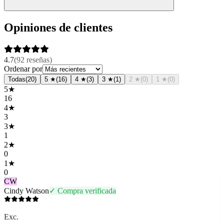
Opiniones de clientes
4.7
(
92
reseñas
)
Ordenar por
Todas
(
20
)
5
★
(
16
)
4
★
(
3
)
3
★
(
1
)
2
★
(
0
)
1
★
(
0
)
5
★
16
4
★
3
3
★
1
2
★
0
1
★
0
CW
Cindy Watson
✓ Compra verificada
Exc.